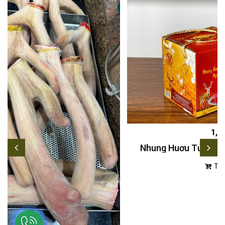
1,500,000đ
Nhung Huơu Tươi Xay Nhuyễn Ngâm Mật Ong
Thêm vào giỏ