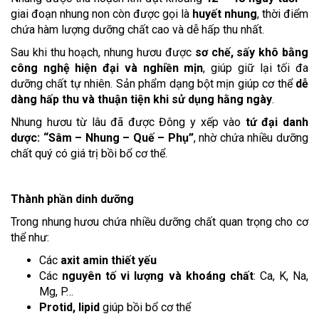
giai đoạn nhung non còn được gọi là
huyết nhung
, thời điểm
chứa hàm lượng dưỡng chất cao và dễ hấp thu nhất.
Sau khi thu hoạch, nhung hươu được
sơ chế, sấy khô bằng
công nghệ hiện đại và nghiền mịn
, giúp giữ lại tối đa
dưỡng chất tự nhiên. Sản phẩm dạng bột mịn giúp cơ thể
dễ
dàng hấp thu và thuận tiện khi sử dụng hằng ngày
.
Nhung hươu từ lâu đã được Đông y xếp vào
tứ đại danh
dược: “Sâm – Nhung – Quế – Phụ”
, nhờ chứa nhiều dưỡng
chất quý có giá trị bồi bổ cơ thể.
Thành phần dinh dưỡng
Trong nhung hươu chứa nhiều dưỡng chất quan trọng cho cơ
thể như:
Các
axit amin thiết yếu
Các
nguyên tố vi lượng và khoáng chất
: Ca, K, Na,
Mg, P…
Protid, lipid
giúp bồi bổ cơ thể