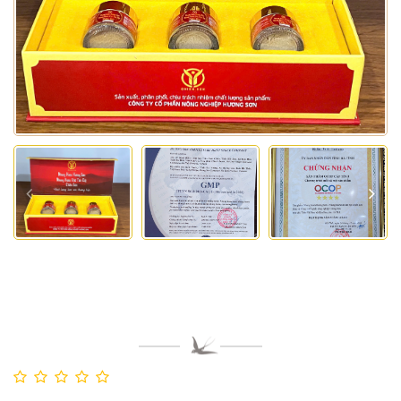
Nhung Hươu Khô Tán Bột
Chiến Sơn 30g