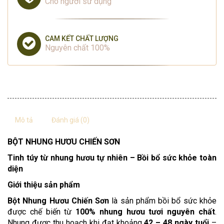
Cho người sử dụng
CAM KẾT CHẤT LƯỢNG
Nguyên chất 100%
Mô tả
Đánh giá (0)
BỘT NHUNG HƯƠU CHIẾN SƠN
Tinh túy từ nhung hươu tự nhiên – Bồi bổ sức khỏe toàn
diện
Giới thiệu sản phẩm
Bột Nhung Hươu Chiến Sơn
là sản phẩm bồi bổ sức khỏe
được chế biến từ
100% nhung hươu tươi nguyên chất
.
Nhung được thu hoạch khi đạt khoảng
42 – 48 ngày tuổi
–